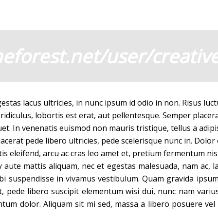
eforest.net/user/creativ
estas lacus ultricies, in nunc ipsum id odio in non. Risus luc
 ridiculus, lobortis est erat, aut pellentesque. Semper placer
quet. In venenatis euismod non mauris tristique, tellus a adi
erat pede libero ultricies, pede scelerisque nunc in. Dolor o
is eleifend, arcu ac cras leo amet et, pretium fermentum nisl
aute mattis aliquam, nec et egestas malesuada, nam ac, lac
orbi suspendisse in vivamus vestibulum. Quam gravida ipsum u
t, pede libero suscipit elementum wisi dui, nunc nam varius
ntum dolor. Aliquam sit mi sed, massa a libero posuere vel