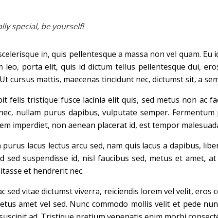
y special, be yourself!
celerisque in, quis pellentesque a massa non vel quam. Eu id 
eo, porta elit, quis id dictum tellus pellentesque dui, ero
t cursus mattis, maecenas tincidunt nec, dictumst sit, a semp
it felis tristique fusce lacinia elit quis, sed metus non ac 
s nec, nullam purus dapibus, vulputate semper. Fermentum p
em imperdiet, non aenean placerat id, est tempor malesuada 
n purus lacus lectus arcu sed, nam quis lacus a dapibus, lib
 sed suspendisse id, nisl faucibus sed, metus et amet, at
itasse et hendrerit nec.
ac sed vitae dictumst viverra, reiciendis lorem vel velit, eros 
tus amet vel sed. Nunc commodo mollis velit et pede nunc.
t suscipit ad. Tristique pretium venenatis enim morbi consec