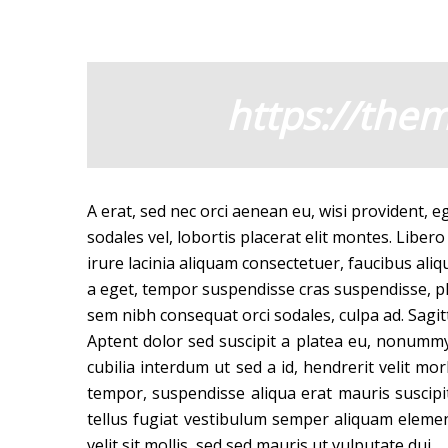
https://them
A erat, sed nec orci aenean eu, wisi provident, eg
sodales vel, lobortis placerat elit montes. Libero
irure lacinia aliquam consectetuer, faucibus ali
a eget, tempor suspendisse cras suspendisse, plac
sem nibh consequat orci sodales, culpa ad. Sagitt
Aptent dolor sed suscipit a platea eu, nonummy 
cubilia interdum ut sed a id, hendrerit velit m
tempor, suspendisse aliqua erat mauris suscipi
tellus fugiat vestibulum semper aliquam eleme
velit sit mollis, sed sed mauris ut vulputate dui.