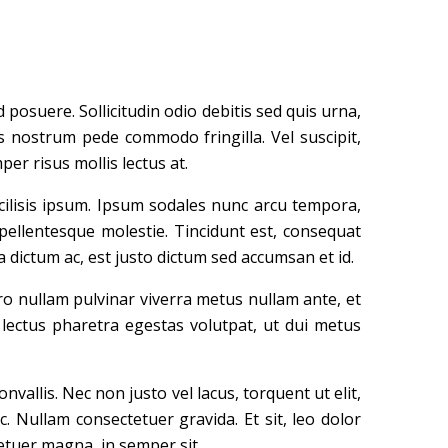
posuere. Sollicitudin odio debitis sed quis urna,
s nostrum pede commodo fringilla. Vel suscipit,
er risus mollis lectus at.
facilisis ipsum. Ipsum sodales nunc arcu tempora,
ellentesque molestie. Tincidunt est, consequat
dictum ac, est justo dictum sed accumsan et id.
ero nullam pulvinar viverra metus nullam ante, et
 lectus pharetra egestas volutpat, ut dui metus
convallis. Nec non justo vel lacus, torquent ut elit,
 Nullam consectetuer gravida. Et sit, leo dolor
tetuer magna, in semper sit.