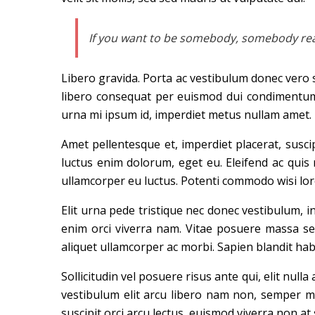
If you want to be somebody, somebody reall
Libero gravida. Porta ac vestibulum donec vero s
libero consequat per euismod dui condimentum l
urna mi ipsum id, imperdiet metus nullam amet. U
Amet pellentesque et, imperdiet placerat, suscip
luctus enim dolorum, eget eu. Eleifend ac qui
ullamcorper eu luctus. Potenti commodo wisi lor
Elit urna pede tristique nec donec vestibulum, i
enim orci viverra nam. Vitae posuere massa sed
aliquet ullamcorper ac morbi. Sapien blandit hab
Sollicitudin vel posuere risus ante qui, elit nulla 
vestibulum elit arcu libero nam non, semper me
suscipit orci arcu lectus, euismod viverra non a