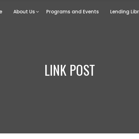
e
About Us
Programs and Events
Lending Lib
LINK POST