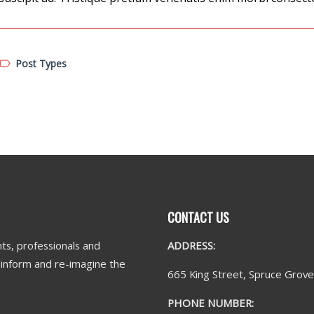
Post Types
CONTACT US
ts, professionals and
ADDRESS:
n inform and re-imagine the
665 King Street, Spruce Grov
PHONE NUMBER: