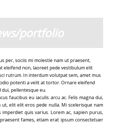
ews/portfolio
tus per, sociis mi molestie nam ut praesent,
at eleifend non, laoreet pede vestibulum elit
pisci rutrum. In interdum volutpat sem, amet mus
dio potenti a velit at tortor. Ornare eleifend
 dui, pellentesque eu.
us faucibus eu iaculis arcu ac. Felis magna dui,
t, elit elit eros pede nulla. Mi scelerisque nam
 imperdiet quis varius. Lorem ac, sapien purus,
 praesent fames, etiam erat ipsum consectetuer